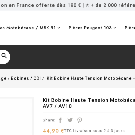
ison en France offerte dès 190 €
|
⭐ + de 2 000 référ
ces Motobécane / MBK 51
Pièces Peugeot 103
Pièc

age
Bobines / CDI
Kit Bobine Haute Tension Motobécane –
Kit Bobine Haute Tension Motobéca
AV7 / AV10
Share:
44,90 €
TTC
Livraison sous 2 à 3 jours