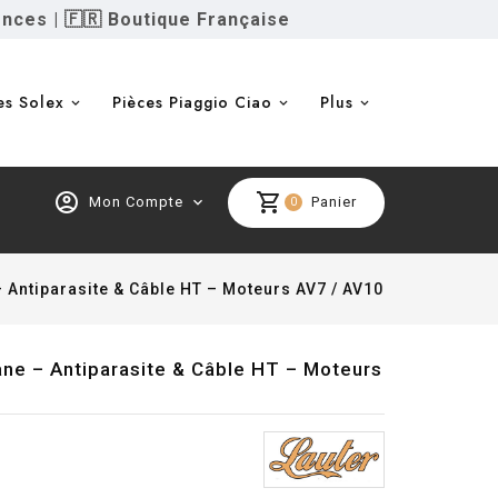
ences
|
🇫🇷 Boutique Française
es Solex
Pièces Piaggio Ciao
Plus
account_circle
shopping_cart
Mon Compte
expand_more
Panier
0
 Antiparasite & Câble HT – Moteurs AV7 / AV10
ne – Antiparasite & Câble HT – Moteurs