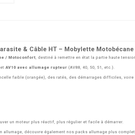
parasite & Câble HT – Mobylette Motobécane
e / Motoconfort
, destiné à remettre en état la partie haute tensio
et
AV10 avec allumage rupteur
(AV88, 40, 50, 51, etc.).
celle faible (orangée), des ratés, des démarrages difficiles, voire
uver un moteur plus réactif, plus régulier et facile à démarrer.
e ton allumage, découvre également nos packs allumage plus comple