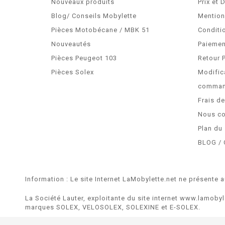
Nouveaux produits
Prix et 
Blog/ Conseils Mobylette
Mention
Pièces Motobécane / MBK 51
Conditi
Nouveautés
Paiemen
Pièces Peugeot 103
Retour 
Pièces Solex
Modific
comma
Frais d
Nous co
Plan du 
BLOG / 
Information : Le site Internet LaMobylette.net ne présente a
La Société Lauter, exploitante du site internet www.lamobyl
marques SOLEX, VELOSOLEX, SOLEXINE et E-SOLEX.