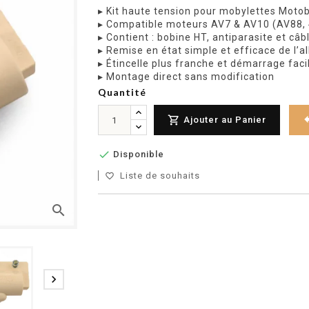
▸ Kit haute tension pour mobylettes Mot
▸ Compatible moteurs AV7 & AV10 (AV88, 
▸ Contient : bobine HT, antiparasite et câb
▸ Remise en état simple et efficace de l’
▸ Étincelle plus franche et démarrage facil
▸ Montage direct sans modification
Quantité

Ajouter au Panier

Disponible
Liste de souhaits
favorite_border
search
