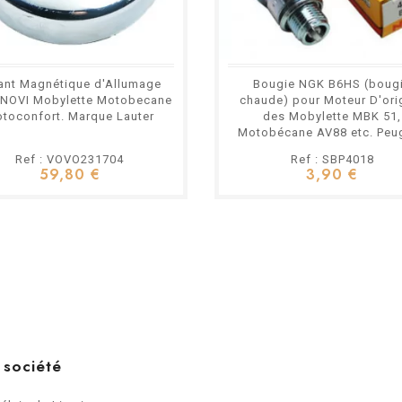
ant Magnétique d'Allumage
Bougie NGK B6HS (boug
 NOVI Mobylette Motobecane
chaude) pour Moteur D'ori
toconfort. Marque Lauter
des Mobylette MBK 51,
Motobécane AV88 etc. Peu
103 101 102 BB
Ref : VOVO231704
Ref : SBP4018
59,80 €
3,90 €
 société