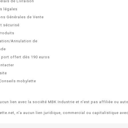
Délais de Livraison
s légales
ons Générales de Vente
t sécurisé
Produits
ation/Annulation de
nde
e port offert dès 190 euros
ntacter
site
Conseils mobylette
ucun lien avec la société MBK Industrie et n'est pas affiliée ou auto
ette.net, n'a aucun lien juridique, commercial ou capitalistique av