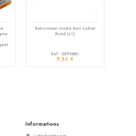
ie
Retroviseur Vicma Noir Collier
Cour
gine
Rond (x1)
Mobyle
Peugeo
geot
Ref : SBP3881
9,80 €
Informations

LaMobylette.net