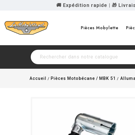
🚚 Expédition rapide
|
🎁 Livra
Pièces Mobylette
Piè
Accueil
Pièces Motobécane / MBK 51
Allum