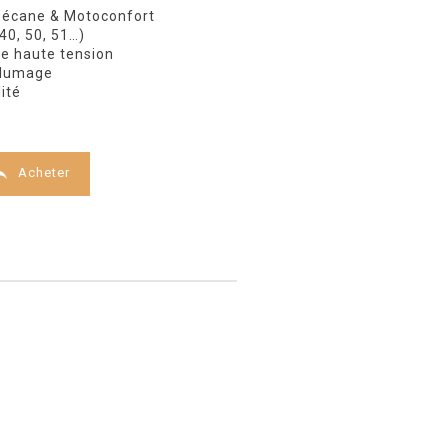
obécane & Motoconfort
40, 50, 51…)
le haute tension
allumage
ité

Acheter