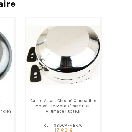
aire
e
Cache Volant Chromé Compatible
Allu
s
Mobylette Motobécane Pour
Marqu
ancien
Allumage Rupteur
Ref : SBDCA/MBK/C
17,90 €