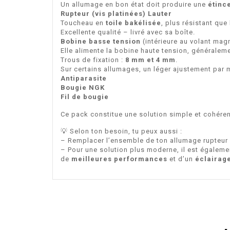
Un allumage en bon état doit produire une
étinc
Rupteur (vis platinées) Lauter
Toucheau en
toile bakélisée
, plus résistant que 
Excellente qualité – livré avec sa boîte.
Bobine basse tension
(intérieure au volant mag
Elle alimente la bobine haute tension, généraleme
Trous de fixation :
8 mm et 4 mm
.
Sur certains allumages, un léger ajustement par m
Antiparasite
Bougie NGK
Fil de bougie
Ce pack constitue une solution simple et cohére
💡 Selon ton besoin, tu peux aussi :
– Remplacer l’ensemble de ton allumage rupteur
– Pour une solution plus moderne, il est égalem
de
meilleures performances
et d’un
éclairage