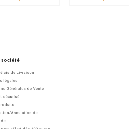
 société
Délais de Livraison
s légales
ons Générales de Vente
t sécurisé
Produits
ation/Annulation de
nde
e port offert dès 190 euros