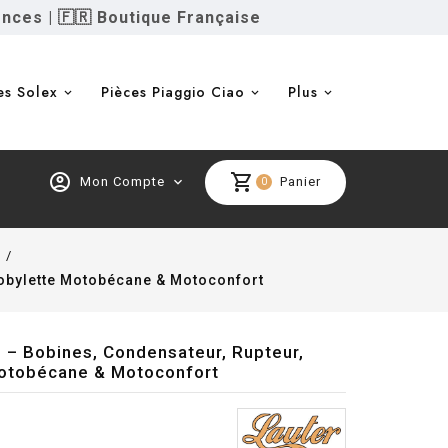
ences
|
🇫🇷 Boutique Française
es Solex
Pièces Piaggio Ciao
Plus
account_circle
shopping_cart
Mon Compte
expand_more
Panier
0
s
Mobylette Motobécane & Motoconfort
 – Bobines, Condensateur, Rupteur,
Motobécane & Motoconfort