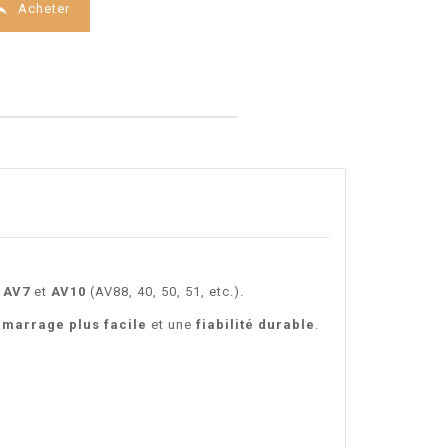

Acheter
s
AV7
et
AV10
(AV88, 40, 50, 51, etc.).
marrage plus facile
et une
fiabilité durable
.