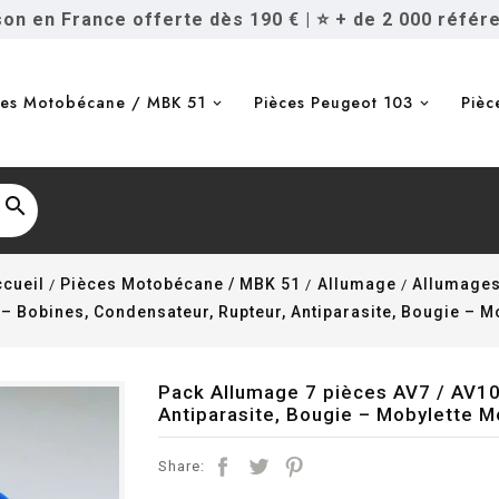
ison en France offerte dès 190 €
|
⭐ + de 2 000 référ
ces Motobécane / MBK 51
Pièces Peugeot 103
Pièc

ccueil
Pièces Motobécane / MBK 51
Allumage
Allumage
 – Bobines, Condensateur, Rupteur, Antiparasite, Bougie – 
Pack Allumage 7 pièces AV7 / AV10
Antiparasite, Bougie – Mobylette 
Share: