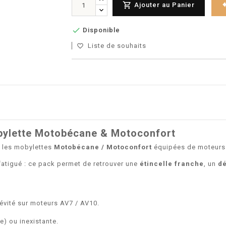

Ajouter au Panier

Disponible
Liste de souhaits
favorite_border
bylette Motobécane & Motoconfort
 les mobylettes
Motobécane / Motoconfort
équipées de moteur
 fatigué : ce pack permet de retrouver une
étincelle franche
, un
dé
gévité sur moteurs AV7 / AV10.
e) ou inexistante.