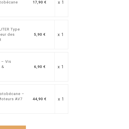
x 1
otobécane
17,90 €
AUTER Type
x 1
teur des
5,90 €
t
 – Vis
x 1
e &
6,90 €
Motobécane –
x 1
 Moteurs AV7
44,90 €