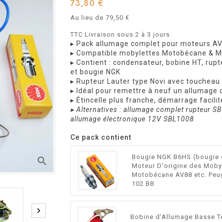
73,80 €
Au lieu de 79,50 €
TTC
Livraison sous 2 à 3 jours
▸ Pack allumage complet pour moteurs A
▸ Compatible mobylettes Motobécane & Mo
▸ Contient : condensateur, bobine HT, rupte
et bougie NGK
▸ Rupteur Lauter type Novi avec toucheau 
▸ Idéal pour remettre à neuf un allumage d
▸ Étincelle plus franche, démarrage facilité
▸ Alternatives : allumage complet rupteur 
allumage électronique 12V SBL1008
Ce pack contient
Bougie NGK B6HS (bougie 
search
Moteur D'origine des Moby
Motobécane AV88 etc. Peu
102 BB

Bobine d’Allumage Basse T