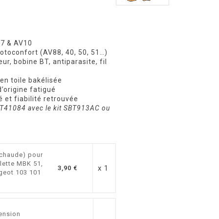
V7 & AV10
toconfort (AV88, 40, 50, 51…)
ur, bobine BT, antiparasite, fil
en toile bakélisée
’origine fatigué
 et fiabilité retrouvée
SBT41084 avec le kit SBT913AC ou
chaude) pour
lette MBK 51,
x 1
3,90 €
geot 103 101
ension