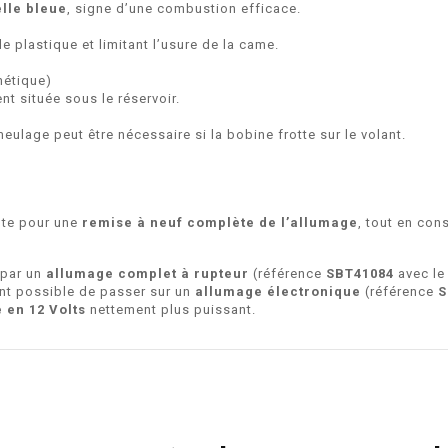
elle bleue
, signe d’une combustion efficace.
le plastique et limitant l’usure de la came.
nétique)
nt située sous le réservoir.
eulage peut être nécessaire si la bobine frotte sur le volant.
nte pour une
remise à neuf complète de l’allumage
, tout en con
 par un
allumage complet à rupteur
(référence
SBT41084
avec le 
ent possible de passer sur un
allumage électronique
(référence
S
 en 12 Volts
nettement plus puissant.