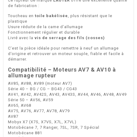
Ce rupteur de marque
LAUTER
offre une excellente qualité
de fabrication :
Toucheau en
toile bakélisée
, plus résistant que le
plastique
Usure réduite de la came d’allumage
Fonctionnement régulier et durable
Livré avec la
vis de serrage des fils (cosses)
C’est la pièce idéale pour remettre à neuf un allumage
d’origine et retrouver un moteur souple, fiable et facile à
démarrer.
Compatibilité – Moteurs AV7 & AV10 à
allumage rupteur
AV85, AV88, AV89 (moteur AV7)
Série 40 – BG / CG – BG43 / CG43
AV41, AV42, AV42S, AV43, AV43S, AV44, AV46, AV48, AV49
Série 50 – AV56, AV59
AV65, AV68
AV75, AV76, AV77, AV78, AV79
AV87
Mobyx X7 (X7S, X7VS, X7L, X7VL)
Motobécane 7, 7 Ranger, 7SL, 7SR, 7 Spécial
Motobécane 881