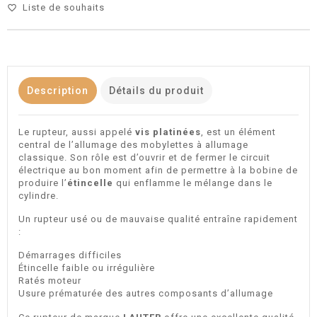
Liste de souhaits
favorite_border
Description
Détails du produit
Le rupteur, aussi appelé
vis platinées
, est un élément
central de l’allumage des mobylettes à allumage
classique. Son rôle est d’ouvrir et de fermer le circuit
électrique au bon moment afin de permettre à la bobine de
produire l’
étincelle
qui enflamme le mélange dans le
cylindre.
Un rupteur usé ou de mauvaise qualité entraîne rapidement
:
Démarrages difficiles
Étincelle faible ou irrégulière
Ratés moteur
Usure prématurée des autres composants d’allumage