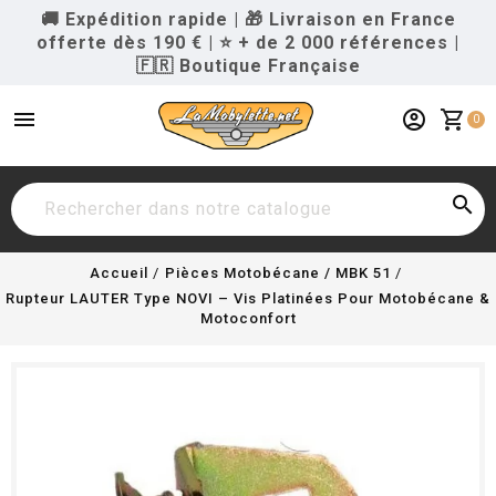
🚚 Expédition rapide
|
🎁 Livraison en France
offerte dès 190 €
|
⭐ + de 2 000 références
|
🇫🇷 Boutique Française
menu
account_circle
shopping_cart
0

Accueil
Pièces Motobécane / MBK 51
Rupteur LAUTER Type NOVI – Vis Platinées Pour Motobécane &
Motoconfort