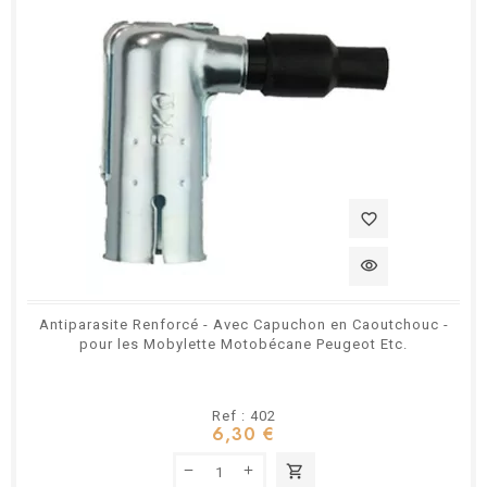
favorite_border
visibility
Antiparasite Renforcé - Avec Capuchon en Caoutchouc -
pour les Mobylette Motobécane Peugeot Etc.
Ref : 402
6,30 €
shopping_cart