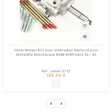
favorite_border
visibility
Carter Moteur AV7 avec Vilebrequin Renforcé pour
Mobylette Motobécane AV88 AV89 Série 50 / 40
Ref : carter12112
188,90 €

