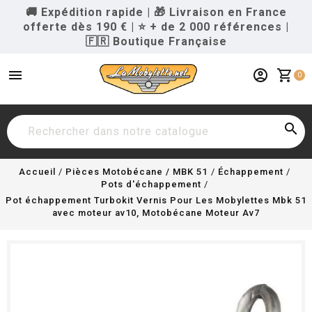
🚚 Expédition rapide
|
🎁 Livraison en France
offerte dès 190 €
|
⭐ + de 2 000 références
|
🇫🇷 Boutique Française
menu
account_circle
shopping_cart
0

Accueil
Pièces Motobécane / MBK 51
Échappement
Pots d'échappement
Pot échappement Turbokit Vernis Pour Les Mobylettes Mbk 51
avec moteur av10, Motobécane Moteur Av7