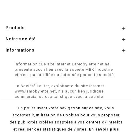
Produits

Notre société

Informations

Information : Le site Internet LaMobylette.net ne
présente aucun lien avec la société MBK Industrie
et n'est pas affiliée ou autorisée par cette société.
La Société Lauter, exploitante du site internet
www.lamobylette.net, n'a aucun lien juridique,
commercial ou capitalistique avec la société
SINBAR - Groupe Easybike - propriétaire des
marques SOLEX, VELOSOLEX, SOLEXINE et E-
En poursuivant votre navigation sur ce site, vous
SOLEX.
acceptez l\'utilisation de Cookies pour vous proposer
des publicités ciblées adaptées à vos centres d\'intérêts
© 2026 LaMobylette.Net - Réalisation :
ProduNet Informatique
et réaliser des statistiques de visites.
En savoir plus