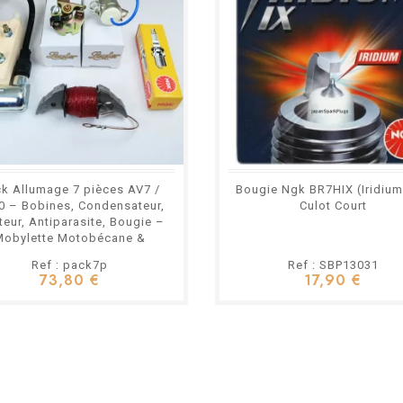
k Allumage 7 pièces AV7 /
Bougie Ngk BR7HIX (Iridium 
0 – Bobines, Condensateur,
Culot Court
eur, Antiparasite, Bougie –
Mobylette Motobécane &
Motoconfort
Ref : pack7p
Ref : SBP13031
73,80 €
17,90 €