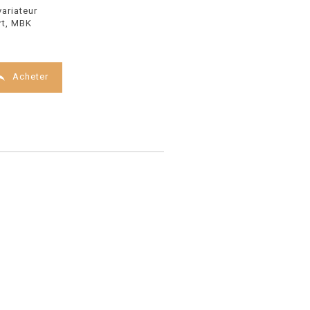
ariateur
rt, MBK

Acheter