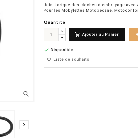
Joint torique des cloches d'embrayage avec v
Pour les Mobylettes Motobécane, Motoconfo
Quantité

Ajouter au Panier

Disponible
Liste de souhaits
favorite_border
search
