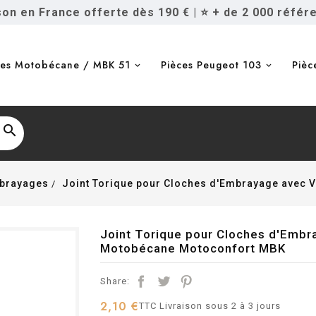
ison en France offerte dès 190 €
|
⭐ + de 2 000 référ
ces Motobécane / MBK 51
Pièces Peugeot 103
Pièc

brayages
Joint Torique pour Cloches d'Embrayage avec 
Joint Torique pour Cloches d'Embra
Motobécane Motoconfort MBK
Share:
2,10 €
TTC
Livraison sous 2 à 3 jours