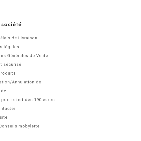
 société
Délais de Livraison
s légales
ons Générales de Vente
t sécurisé
Produits
ation/Annulation de
nde
e port offert dès 190 euros
ntacter
site
Conseils mobylette