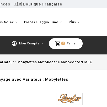
ences
|
🇫🇷 Boutique Française
es Solex
Pièces Piaggio Ciao
Plus
account_circle
shopping_cart
Mon Compte
expand_more
Panier
0
Variateur : Mobylettes Motobécane Motoconfort MBK
yage avec Variateur : Mobylettes