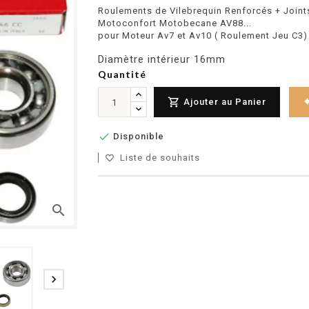
Roulements de Vilebrequin Renforcés + Joints
Motoconfort Motobecane AV88...
pour Moteur Av7 et Av10 ( Roulement Jeu C3)
Diamètre intérieur 16mm
Quantité

Ajouter au Panier

Disponible
Liste de souhaits
favorite_border
search
