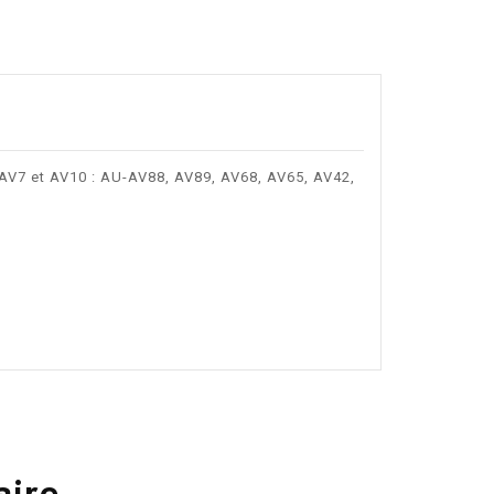
AV7 et AV10 : AU-AV88, AV89, AV68, AV65, AV42,
aire