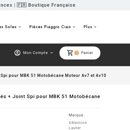
ences
|
🇫🇷 Boutique Française
es Solex
Pièces Piaggio Ciao
Plus
account_circle
shopping_cart
Mon Compte
expand_more
Panier
0
 Spi pour MBK 51 Motobécane Moteur Av7 et Av10
cés + Joint Spi pour MBK 51 Motobécane
Marque
Sélection
Lauter