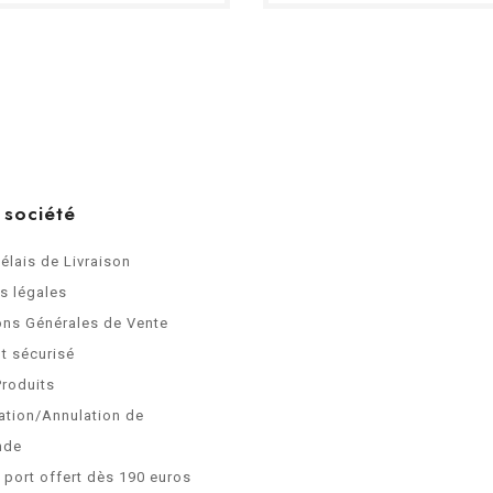
 société
Délais de Livraison
s légales
ons Générales de Vente
t sécurisé
Produits
ation/Annulation de
nde
e port offert dès 190 euros