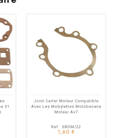
Les
Joint Carter Moteur Compatible
Joint 
e 51
Avec Les Mobylettes Motobecane
Avec Le
)
Moteur Av7
Ref : SBDM/22
1,60 €