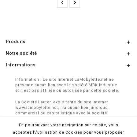


Produits

Notre société

Informations

Information : Le site Internet LaMobylette.net ne
présente aucun lien avec la société MBK Industrie
et n'est pas affiliée ou autorisée par cette société.
La Société Lauter, exploitante du site internet
www.lamobylette.net, n'a aucun lien juridique,
commercial ou capitalistique avec la société
SINBAR - Groupe Easybike - propriétaire des
marques SOLEX, VELOSOLEX, SOLEXINE et E-
En poursuivant votre navigation sur ce site, vous
SOLEX.
acceptez l\'utilisation de Cookies pour vous proposer