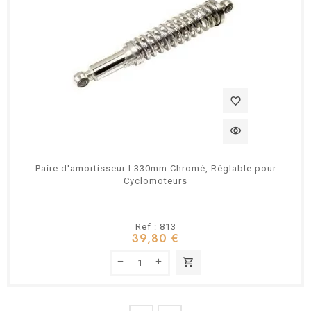
favorite_border
visibility
Paire d'amortisseur L330mm Chromé, Réglable pour
Cyclomoteurs
Ref : 813
39,80 €
shopping_cart