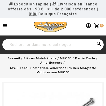
🚚 Expédition rapide
|
🎁 Livraison en France
offerte dès 190 €
|
⭐ + de 2 000 références
|
🇫🇷 Boutique Française
menu
account_circle
shopping_cart
0

Accueil
Pièces Motobécane / MBK 51
Partie Cycle
Amortisseurs
Axe + Ecrou Compatible Amortisseurs des Mobylette
Motobecane MBK 51