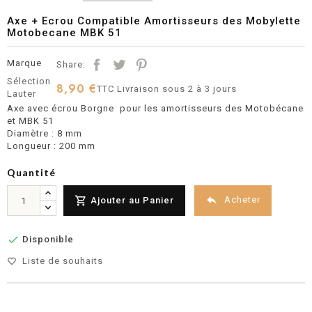
Axe + Ecrou Compatible Amortisseurs des Mobylette
Motobecane MBK 51
Marque
Share:
Sélection
8,90 €
TTC
Livraison sous 2 à 3 jours
Lauter
Axe avec écrou Borgne pour les amortisseurs des Motobécane
et MBK 51
Diamètre : 8 mm
Longueur : 200 mm
Quantité


Acheter
Ajouter au Panier

Disponible
Liste de souhaits
favorite_border