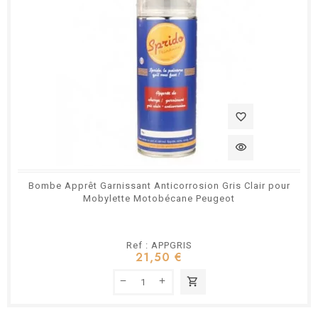
favorite_border
visibility
Bombe Apprêt Garnissant Anticorrosion Gris Clair pour
Mobylette Motobécane Peugeot
Ref : APPGRIS
21,50 €
shopping_cart