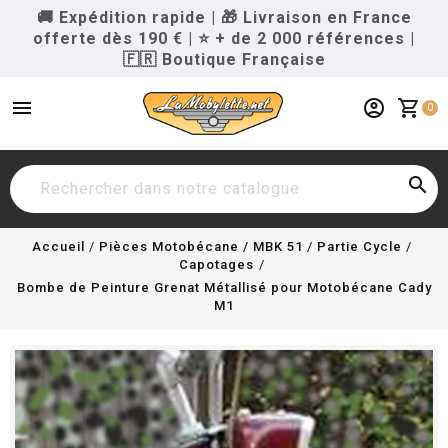
🚚 Expédition rapide
|
🎁 Livraison en France
offerte dès 190 €
|
⭐ + de 2 000 références
|
🇫🇷 Boutique Française
menu
account_circle
shopping_cart
0

Accueil
Pièces Motobécane / MBK 51
Partie Cycle
Capotages
Bombe de Peinture Grenat Métallisé pour Motobécane Cady
M1