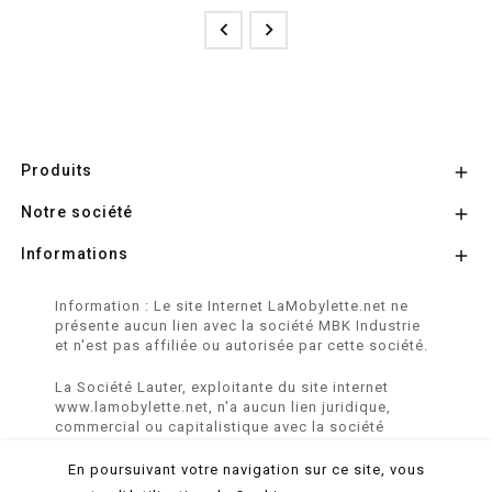


Produits

Notre société

Informations

Information : Le site Internet LaMobylette.net ne
présente aucun lien avec la société MBK Industrie
et n'est pas affiliée ou autorisée par cette société.
La Société Lauter, exploitante du site internet
www.lamobylette.net, n'a aucun lien juridique,
commercial ou capitalistique avec la société
SINBAR - Groupe Easybike - propriétaire des
marques SOLEX, VELOSOLEX, SOLEXINE et E-
En poursuivant votre navigation sur ce site, vous
SOLEX.