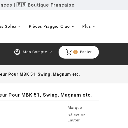
ences
|
🇫🇷 Boutique Française
es Solex
Pièces Piaggio Ciao
Plus
account_circle
shopping_cart
Mon Compte
expand_more
Panier
0
eur Pour MBK 51, Swing, Magnum etc.
eur Pour MBK 51, Swing, Magnum etc.
Marque
Sélection
Lauter
 :