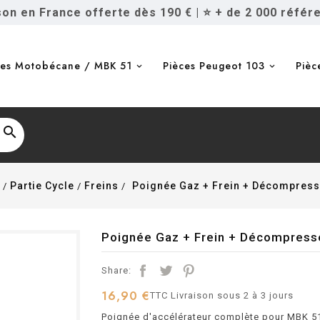
ison en France offerte dès 190 €
|
⭐ + de 2 000 référ
ces Motobécane / MBK 51
Pièces Peugeot 103
Pièc

Partie Cycle
Freins
Poignée Gaz + Frein + Décompress
Poignée Gaz + Frein + Décompress
Share:
16,90 €
TTC
Livraison sous 2 à 3 jours
Poignée d'accélérateur complète pour MBK 51