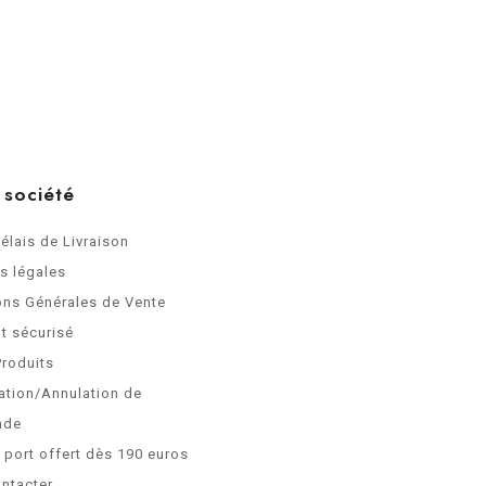
 société
Délais de Livraison
s légales
ons Générales de Vente
t sécurisé
Produits
ation/Annulation de
nde
e port offert dès 190 euros
ntacter