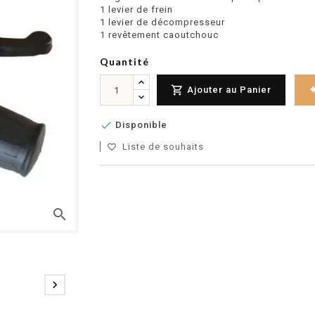
1 levier de frein
1 levier de décompresseur
1 revêtement caoutchouc
Quantité

Ajouter au Panier

Disponible
Liste de souhaits
favorite_border
search
