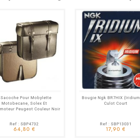
 Sacoche Pour Mobylette
Bougie Ngk BR7HIX (Iridium 
Motobecane, Solex Et
Culot Court
moteur Peugeot Couleur Noir
Ref : SBP4732
Ref : SBP13031
64,80 €
17,90 €