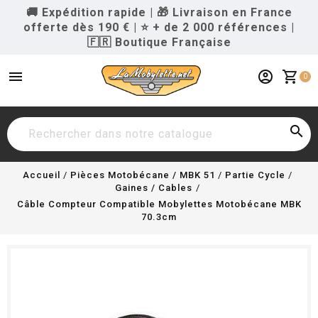
🚚 Expédition rapide
|
🎁 Livraison en France
offerte dès 190 €
|
⭐ + de 2 000 références
|
🇫🇷 Boutique Française
menu
account_circle
shopping_cart
0

Accueil
Pièces Motobécane / MBK 51
Partie Cycle
Gaines / Cables
Câble Compteur Compatible Mobylettes Motobécane MBK
70.3cm