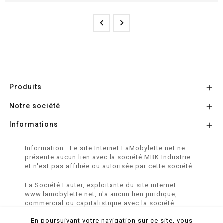


Produits

Notre société

Informations

Information : Le site Internet LaMobylette.net ne
présente aucun lien avec la société MBK Industrie
et n'est pas affiliée ou autorisée par cette société.
La Société Lauter, exploitante du site internet
www.lamobylette.net, n'a aucun lien juridique,
commercial ou capitalistique avec la société
SINBAR - Groupe Easybike - propriétaire des
En poursuivant votre navigation sur ce site, vous
marques SOLEX, VELOSOLEX, SOLEXINE et E-