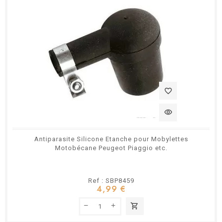
favorite_border
visibility
Antiparasite Silicone Etanche pour Mobylettes
Motobécane Peugeot Piaggio etc.
Ref : SBP8459
4,99 €
shopping_cart