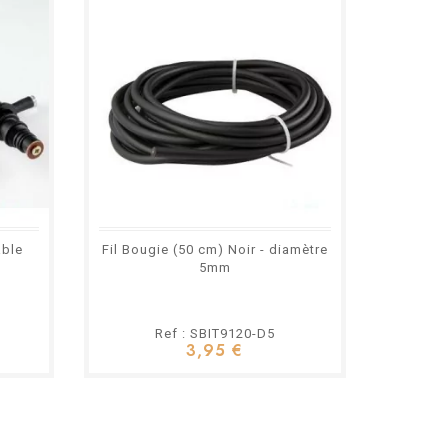
able
Fil Bougie (50 cm) Noir - diamètre
Fil Bo
5mm
Ref : SBIT9120-D5
3,95 €