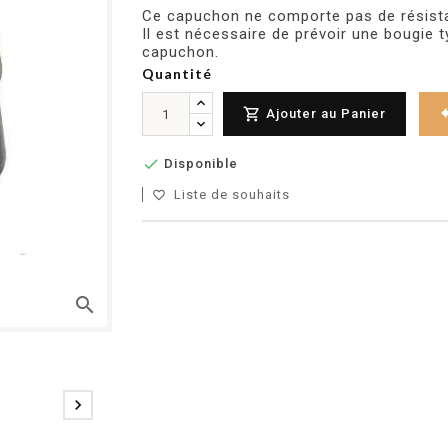
Ce capuchon ne comporte pas de résista
Il est nécessaire de prévoir une bougie
capuchon.
Quantité

Ajouter au Panier

Disponible
Liste de souhaits
favorite_border
search
