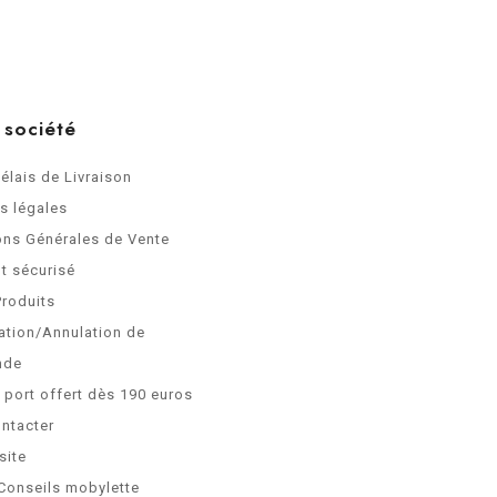
 société
Délais de Livraison
s légales
ons Générales de Vente
t sécurisé
Produits
ation/Annulation de
nde
e port offert dès 190 euros
ntacter
site
Conseils mobylette