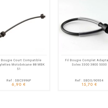
l Bougie Court Compatible
Fil Bougie Complet Adapt
ylettes Motobécane 88 MBK
Solex 3300 3800 5000
51
Ref : SBC3996P
Ref : SBDS/90934
6,90 €
15,70 €