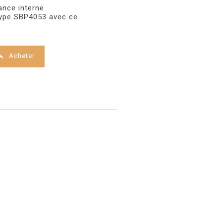
nce interne
 type SBP4053 avec ce

Acheter