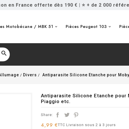
ison en France offerte dès 190 €
|
⭐ + de 2 000 référ
ces Motobécane / MBK 51
Pièces Peugeot 103
Pièc

Allumage
Divers
Antiparasite Silicone Etanche pour Mob
Antiparasite Silicone Etanche pou
Piaggio etc.
Share:
4,99 €
TTC
Livraison sous 2 à 3 jours