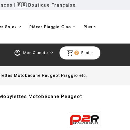
ences
|
🇫🇷 Boutique Française
es Solex
Pièces Piaggio Ciao
Plus
account_circle
shopping_cart
Mon Compte
expand_more
Panier
0
ylettes Motobécane Peugeot Piaggio etc.
r Mobylettes Motobécane Peugeot