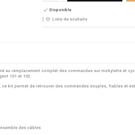

Disponible
Liste de souhaits
favorite_border
stiné au remplacement complet des commandes sur mobylette et cyc
eot 101 et 102.
t, ce kit permet de retrouver des commandes souples, fiables et es
’ensemble des câbles