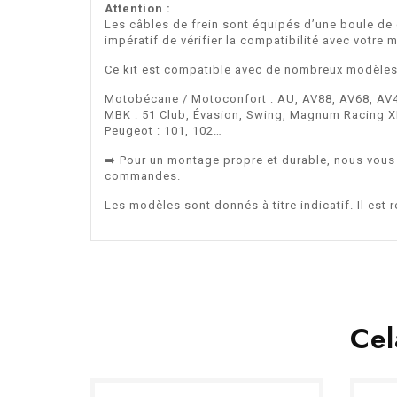
Attention :
Les câbles de frein sont équipés d’une boule de 
impératif de vérifier la compatibilité avec votr
Ce kit est compatible avec de nombreux modèles
Motobécane / Motoconfort : AU, AV88, AV68, AV
MBK : 51 Club, Évasion, Swing, Magnum Racing XR
Peugeot : 101, 102…
➡️ Pour un montage propre et durable, nous vous
commandes.
Les modèles sont donnés à titre indicatif. Il es
Cel