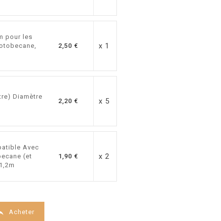
m pour les
x 1
otobecane,
2,50 €
tre) Diamètre
x 5
2,20 €
patible Avec
x 2
ecane (et
1,90 €
 1,2m

Acheter