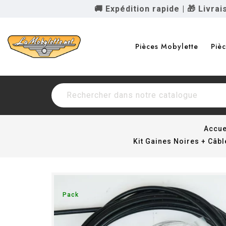
🚚 Expédition rapide
|
🎁 Livra
Pièces Mobylette
Piè
Accue
Kit Gaines Noires + Câb
Pack