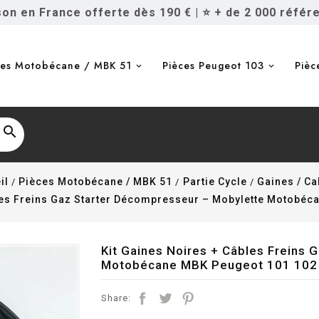
ison en France offerte dès 190 €
|
⭐ + de 2 000 référ
ces Motobécane / MBK 51
Pièces Peugeot 103
Pièc

il
Pièces Motobécane / MBK 51
Partie Cycle
Gaines / Ca
les Freins Gaz Starter Décompresseur – Mobylette Motobéc
Kit Gaines Noires + Câbles Freins
Motobécane MBK Peugeot 101 102
Share: