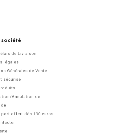
 société
Délais de Livraison
s légales
ons Générales de Vente
t sécurisé
Produits
ation/Annulation de
nde
e port offert dès 190 euros
ntacter
site