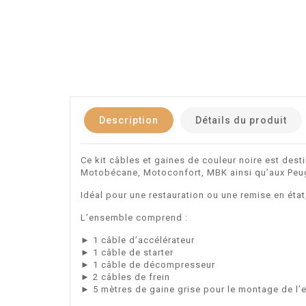
Description
Détails du produit
Ce kit câbles et gaines de couleur noire est de
Motobécane, Motoconfort, MBK ainsi qu’aux Peug
Idéal pour une restauration ou une remise en éta
L’ensemble comprend :
► 1 câble d’accélérateur
► 1 câble de starter
► 1 câble de décompresseur
► 2 câbles de frein
► 5 mètres de gaine grise pour le montage de l