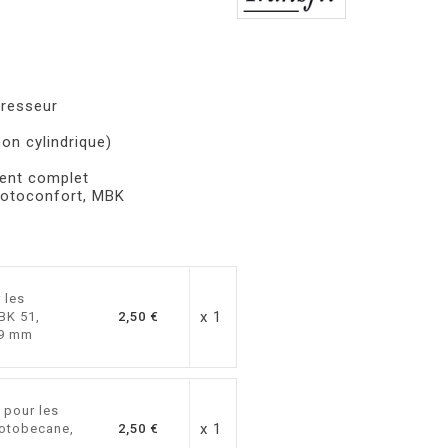
presseur
on cylindrique)
ent complet
otoconfort, MBK
 les
x 1
BK 51,
2,50 €
L9 mm
 pour les
x 1
otobecane,
2,50 €