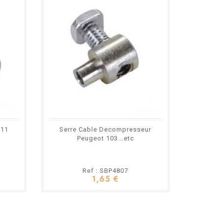
x11
Serre Cable Decompresseur
Serre Ca
Peugeot 103...etc
Les 
Ref : SBP4807
1,65 €