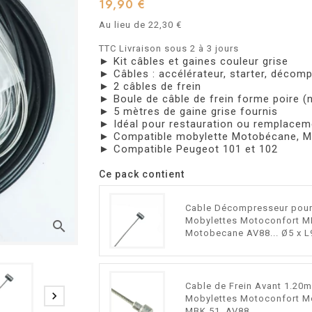
19,90 €
Au lieu de 22,30 €
TTC
Livraison sous 2 à 3 jours
► Kit câbles et gaines couleur grise
► Câbles : accélérateur, starter, décom
► 2 câbles de frein
► Boule de câble de frein forme poire (n
► 5 mètres de gaine grise fournis
► Idéal pour restauration ou remplacem
► Compatible mobylette Motobécane, M
► Compatible Peugeot 101 et 102
Ce pack contient
Cable Décompresseur pour
Mobylettes Motoconfort M
search
Motobecane AV88... Ø5 x 
Cable de Frein Avant 1.20m

Mobylettes Motoconfort M
MBK 51, AV88...