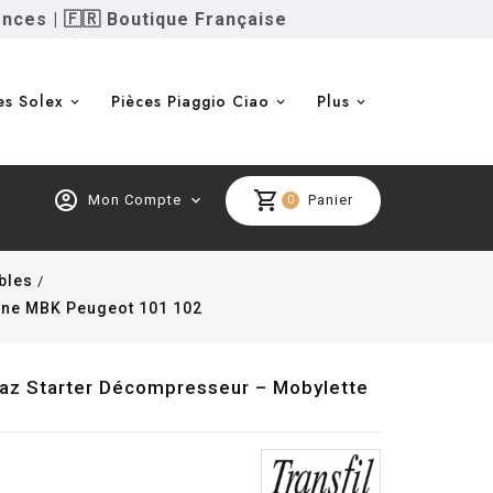
ences
|
🇫🇷 Boutique Française
es Solex
Pièces Piaggio Ciao
Plus
account_circle
shopping_cart
Mon Compte
expand_more
Panier
0
bles
ane MBK Peugeot 101 102
 Gaz Starter Décompresseur – Mobylette