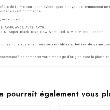
câble de forme poire (non cylindrique). Ce type de terminaison ne 
e montage avant commande.
, notamment :
48, AV49, AV59, AV78, AV79…
, 51 Super, Black, Blue, New West, Red, 51V, 41V, 881, Passion…
 conseillons également
nos serre-câbles
et
butées de gaine
, i
t recommandé de comparer votre montage d’origine avec la photo et 
a pourrait également vous pl