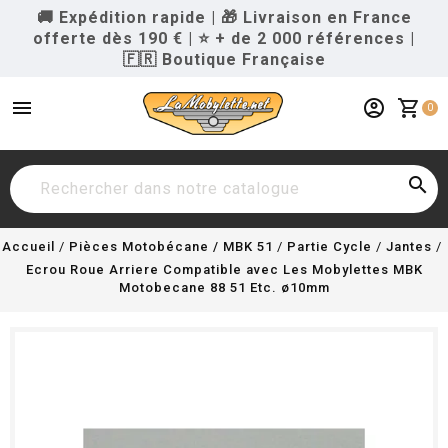
🚚 Expédition rapide
|
🎁 Livraison en France
offerte dès 190 €
|
⭐ + de 2 000 références
|
🇫🇷 Boutique Française
menu
account_circle
shopping_cart
0

Accueil
Pièces Motobécane / MBK 51
Partie Cycle
Jantes
Ecrou Roue Arriere Compatible avec Les Mobylettes MBK
Motobecane 88 51 Etc. ø10mm