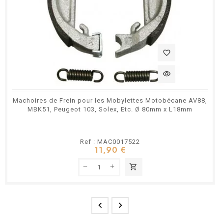
favorite_border
visibility
Machoires de Frein pour les Mobylettes Motobécane AV88,
MBK51, Peugeot 103, Solex, Etc. Ø 80mm x L18mm
Ref : MAC0017522
11,90 €
shopping_cart

