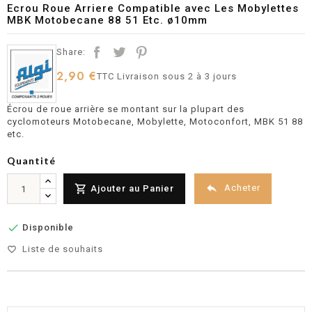
Ecrou Roue Arriere Compatible avec Les Mobylettes
MBK Motobecane 88 51 Etc. ø10mm
Share:
2,90 €
TTC
Livraison sous 2 à 3 jours
Écrou de roue arrière se montant sur la plupart des
cyclomoteurs Motobecane, Mobylette, Motoconfort, MBK 51 88
etc.
Quantité


Acheter
Ajouter au Panier

Disponible
Liste de souhaits
favorite_border