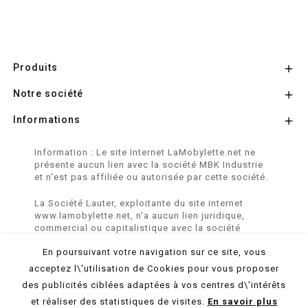
Produits

Notre société

Informations

Information : Le site Internet LaMobylette.net ne
présente aucun lien avec la société MBK Industrie
et n'est pas affiliée ou autorisée par cette société.
La Société Lauter, exploitante du site internet
www.lamobylette.net, n'a aucun lien juridique,
commercial ou capitalistique avec la société
SINBAR - Groupe Easybike - propriétaire des
En poursuivant votre navigation sur ce site, vous
marques SOLEX, VELOSOLEX, SOLEXINE et E-
SOLEX.
acceptez l\'utilisation de Cookies pour vous proposer
des publicités ciblées adaptées à vos centres d\'intérêts
© 2026 LaMobylette.Net - Réalisation :
ProduNet Informatique
et réaliser des statistiques de visites.
En savoir plus