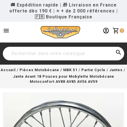
🚚 Expédition rapide
|
🎁 Livraison en France
offerte dès 190 €
|
⭐ + de 2 000 références
|
🇫🇷 Boutique Française
menu
account_circle
shopping_cart
0

Accueil
Pièces Motobécane / MBK 51
Partie Cycle
Jantes
Jante Avant 18 Pouces pour Mobylette Motobécane
Motoconfort AV88 AV85 AV56 AV59