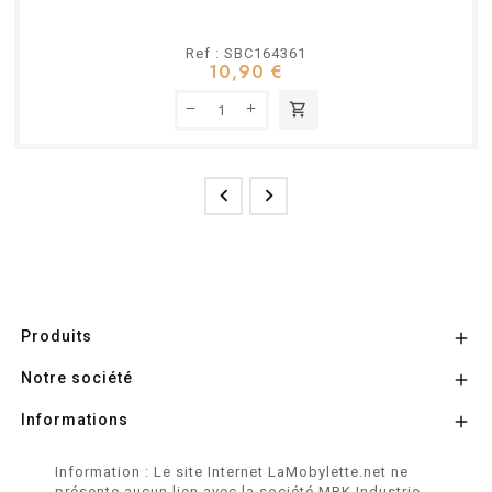
Ref : SBC164361
10,90 €
shopping_cart


Produits

Notre société

Informations

Information : Le site Internet LaMobylette.net ne
présente aucun lien avec la société MBK Industrie