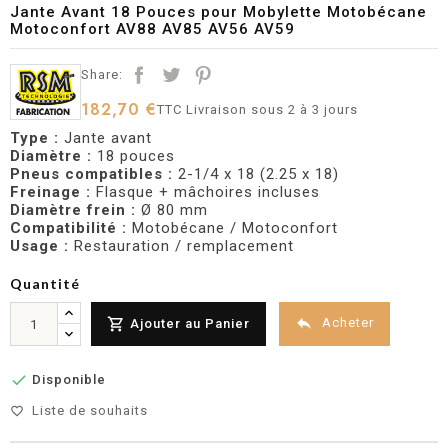
Jante Avant 18 Pouces pour Mobylette Motobécane
Motoconfort AV88 AV85 AV56 AV59
Share:
182,70 €
TTC
Livraison sous 2 à 3 jours
Type :
Jante avant
Diamètre :
18 pouces
Pneus compatibles :
2-1/4 x 18 (2.25 x 18)
Freinage :
Flasque + mâchoires incluses
Diamètre frein :
Ø 80 mm
Compatibilité :
Motobécane / Motoconfort
Usage :
Restauration / remplacement
Quantité


Acheter
Ajouter au Panier

Disponible
Liste de souhaits
favorite_border