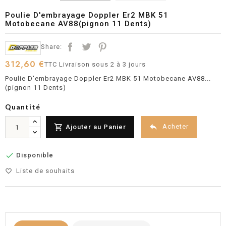
Poulie D'embrayage Doppler Er2 MBK 51
Motobecane AV88(pignon 11 Dents)
Share:
312,60 €
TTC
Livraison sous 2 à 3 jours
Poulie D'embrayage Doppler Er2 MBK 51 Motobecane AV88...
(pignon 11 Dents)
Quantité


Acheter
Ajouter au Panier

Disponible
Liste de souhaits
favorite_border