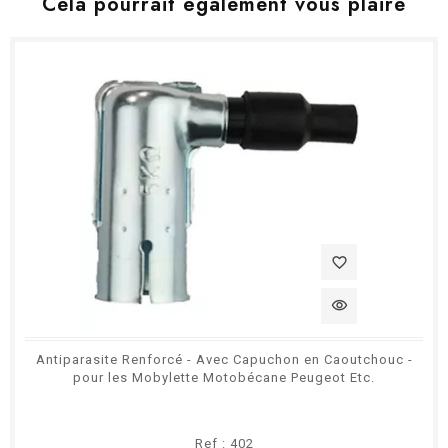
Cela pourrait également vous plaire
favorite_border
visibility
Antiparasite Renforcé - Avec Capuchon en Caoutchouc -
pour les Mobylette Motobécane Peugeot Etc.
Ref : 402