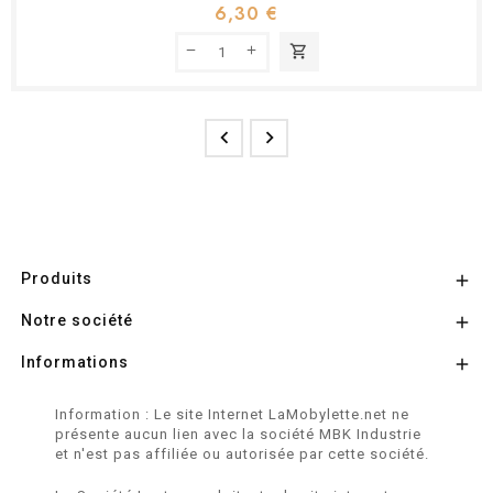
6,30 €
shopping_cart


Produits

Notre société

Informations

Information : Le site Internet LaMobylette.net ne
présente aucun lien avec la société MBK Industrie
et n'est pas affiliée ou autorisée par cette société.