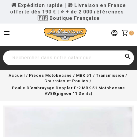
🚚 Expédition rapide
|
🎁 Livraison en France
offerte dès 190 €
|
⭐ + de 2 000 références
|
🇫🇷 Boutique Française
menu
account_circle
shopping_cart
0

Accueil
Pièces Motobécane / MBK 51
Transmission
Courroies et Poulies
Poulie D'embrayage Doppler Er2 MBK 51 Motobecane
AV88(pignon 11 Dents)