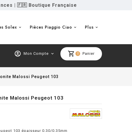
ences
|
🇫🇷 Boutique Française
es Solex
Pièces Piaggio Ciao
Plus
account_circle
shopping_cart
Mon Compte
expand_more
Panier
0
bonite Malossi Peugeot 103
nite Malossi Peugeot 103
Peugeot 103 épaisseur 0.30/0.35mm