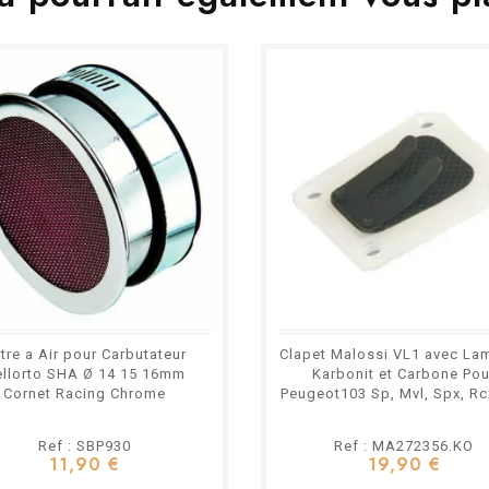
ltre a Air pour Carbutateur
Clapet Malossi VL1 avec La
ellorto SHA Ø 14 15 16mm
Karbonit et Carbone Pou
Cornet Racing Chrome
Peugeot103 Sp, Mvl, Spx, Rc
Ref : SBP930
Ref : MA272356.KO
11,90 €
19,90 €