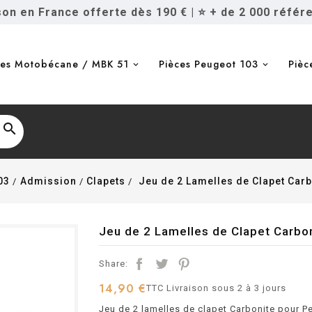
ison en France offerte dès 190 €
|
⭐ + de 2 000 référ
ces Motobécane / MBK 51
Pièces Peugeot 103
Pièc

03
Admission
Clapets
Jeu de 2 Lamelles de Clapet Car
Jeu de 2 Lamelles de Clapet Carbo
Share:
14,90 €
TTC
Livraison sous 2 à 3 jours
Jeu de 2 lamelles de clapet Carbonite pour 