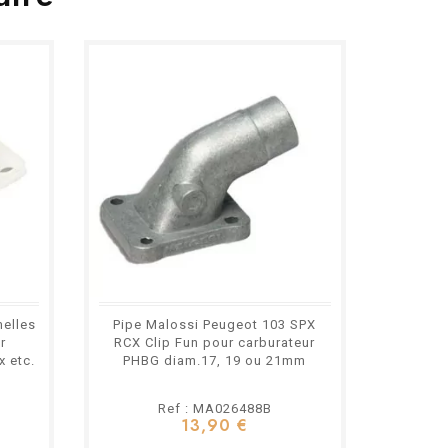
melles
Pipe Malossi Peugeot 103 SPX
r
RCX Clip Fun pour carburateur
x etc.
PHBG diam.17, 19 ou 21mm
Ref : MA026488B
13,90 €