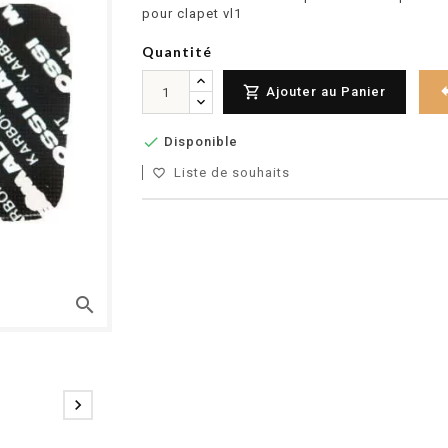
pour clapet vl1
Quantité

Ajouter au Panier

Disponible
Liste de souhaits
favorite_border
search
