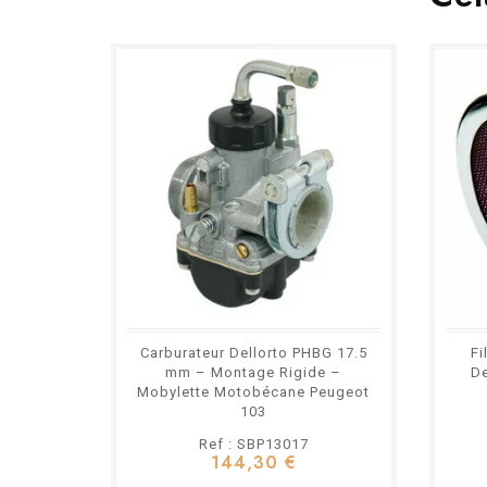
Carburateur Dellorto PHBG 17.5
Fi
mm – Montage Rigide –
D
Mobylette Motobécane Peugeot
103
Ref : SBP13017
144,30 €