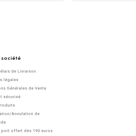
 société
Délais de Livraison
s légales
ons Générales de Vente
t sécurisé
Produits
ation/Annulation de
nde
e port offert dès 190 euros