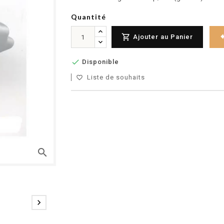
Quantité

Ajouter au Panier

Disponible
Liste de souhaits
favorite_border
search
