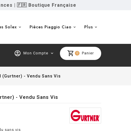
ences
|
🇫🇷 Boutique Française
es Solex
Pièces Piaggio Ciao
Plus
account_circle
shopping_cart
Mon Compte
expand_more
Panier
0
l (Gurtner) - Vendu Sans Vis
rtner) - Vendu Sans Vis
du sans vis