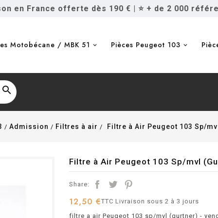
ison en France offerte dès 190 €
|
⭐ + de 2 000 référ
ces Motobécane / MBK 51
Pièces Peugeot 103
Pièc

3
Admission
Filtres à air
Filtre à Air Peugeot 103 Sp/mv
Filtre à Air Peugeot 103 Sp/mvl (Gu
Share:
12,50 €
TTC
Livraison sous 2 à 3 jours
filtre a air Peugeot 103 sp/mvl (gurtner) - ven