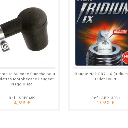
arasite Silicone Etanche pour
Bougie Ngk BR7HIX (Iridium 
lettes Motobécane Peugeot
Culot Court
Piaggio etc.
Ref : SBP8459
Ref : SBP13031
4,99 €
17,90 €