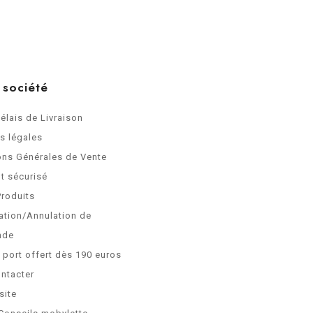
 société
Délais de Livraison
s légales
ons Générales de Vente
t sécurisé
Produits
ation/Annulation de
nde
e port offert dès 190 euros
ntacter
site