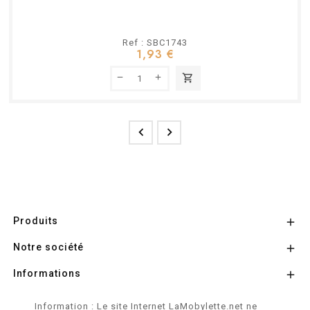
Ref : SBC1743
1,93 €
shopping_cart


Produits

Notre société

Informations

Information : Le site Internet LaMobylette.net ne