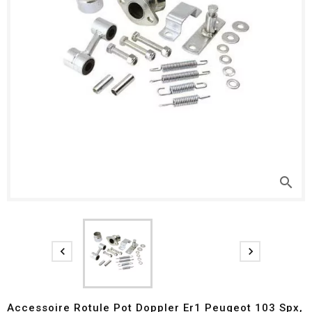
search


Accessoire Rotule Pot Doppler Er1 Peugeot 103 Spx,