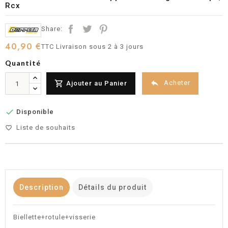
Rcx
Share:
40,90 €
TTC
Livraison sous 2 à 3 jours
Quantité


Acheter
Ajouter au Panier

Disponible
Liste de souhaits
favorite_border
Description
Détails du produit
Biellette+rotule+visserie