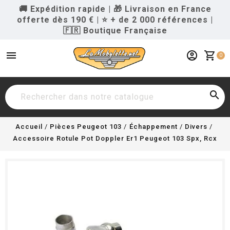
🚚 Expédition rapide
|
🎁 Livraison en France
offerte dès 190 €
|
⭐ + de 2 000 références
|
🇫🇷 Boutique Française
menu
account_circle
shopping_cart
0

Accueil
Pièces Peugeot 103
Échappement
Divers
Accessoire Rotule Pot Doppler Er1 Peugeot 103 Spx, Rcx