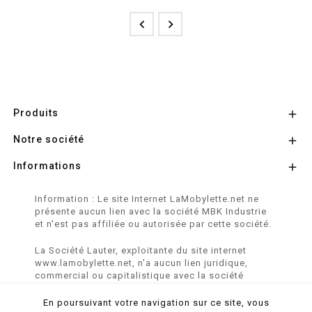


Produits

Notre société

Informations

Information : Le site Internet LaMobylette.net ne
présente aucun lien avec la société MBK Industrie
et n'est pas affiliée ou autorisée par cette société.
La Société Lauter, exploitante du site internet
www.lamobylette.net, n'a aucun lien juridique,
commercial ou capitalistique avec la société
SINBAR - Groupe Easybike - propriétaire des
marques SOLEX, VELOSOLEX, SOLEXINE et E-
En poursuivant votre navigation sur ce site, vous