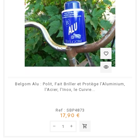
favorite_border
visibility
Belgom Alu : Polit, Fait Briller et Protège l'Aluminium,
l'Acier, l'Inox, le Cuivre...
Ref : SBP4873
17,90 €
shopping_cart