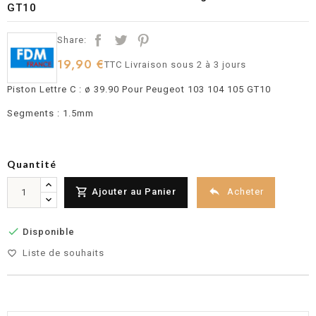
GT10
Share:
19,90 €
TTC
Livraison sous 2 à 3 jours
Piston Lettre C : ø 39.90 Pour Peugeot 103 104 105 GT10
Segments : 1.5mm
Quantité


Acheter
Ajouter au Panier

Disponible
Liste de souhaits
favorite_border