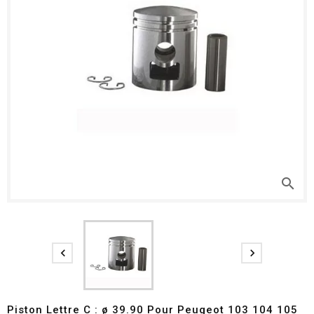
search


Piston Lettre C : ø 39.90 Pour Peugeot 103 104 105