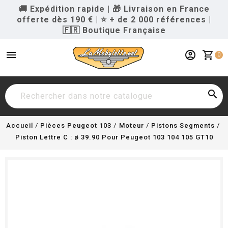
🚚 Expédition rapide
|
🎁 Livraison en France
offerte dès 190 €
|
⭐ + de 2 000 références
|
🇫🇷 Boutique Française
menu
account_circle
shopping_cart
0

Accueil
Pièces Peugeot 103
Moteur
Pistons Segments
Piston Lettre C : ø 39.90 Pour Peugeot 103 104 105 GT10