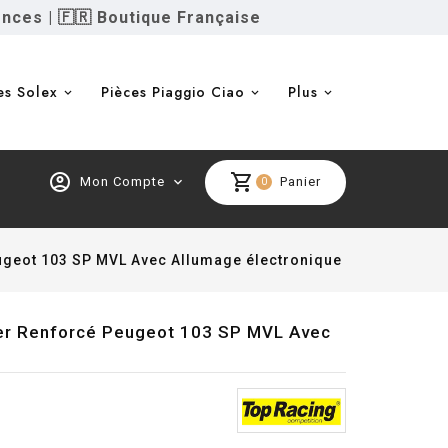
ences
|
🇫🇷 Boutique Française
es Solex
Pièces Piaggio Ciao
Plus
account_circle
shopping_cart
Mon Compte
expand_more
Panier
0
ugeot 103 SP MVL Avec Allumage électronique
per Renforcé Peugeot 103 SP MVL Avec