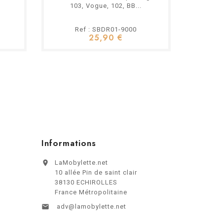
103, Vogue, 102, BB...
Ref : SBDR01-9000
25,90 €
Informations

LaMobylette.net
10 allée Pin de saint clair
38130 ECHIROLLES
France Métropolitaine

adv@lamobylette.net