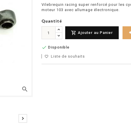
Vilebrequin racing super renforcé pour les 
moteur 103 avec allumage électronique.
Quantité

Ajouter au Panier

Disponible
Liste de souhaits
favorite_border
search
