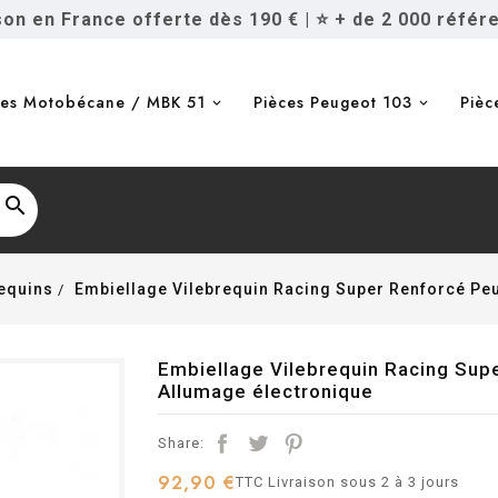
ison en France offerte dès 190 €
|
⭐ + de 2 000 référ
ces Motobécane / MBK 51
Pièces Peugeot 103
Pièc

requins
Embiellage Vilebrequin Racing Super Renforcé Pe
Embiellage Vilebrequin Racing Su
Allumage électronique
Share:
92,90 €
TTC
Livraison sous 2 à 3 jours