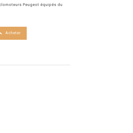
cyclomoteurs Peugeot équipés du

Acheter