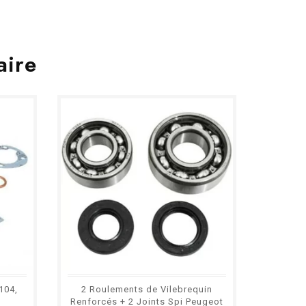
aire
104,
2 Roulements de Vilebrequin
Cylindre
Renforcés + 2 Joints Spi Peugeot
SP MVL -