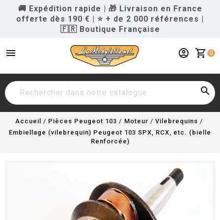
🚚 Expédition rapide
|
🎁 Livraison en France
offerte dès 190 €
|
⭐ + de 2 000 références
|
🇫🇷 Boutique Française
menu
account_circle
shopping_cart
0

Accueil
Pièces Peugeot 103
Moteur
Vilebrequins
Embiellage (vilebrequin) Peugeot 103 SPX, RCX, etc. (bielle
Renforcée)