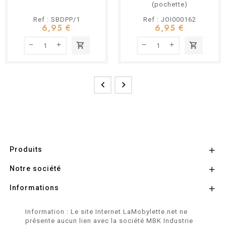
(pochette)
Ref : SBDPP/1
Ref : JOI000162
6,95 €
6,95 €
shopping_cart
shopping_cart


Produits

Notre société

Informations

Information : Le site Internet LaMobylette.net ne
présente aucun lien avec la société MBK Industrie