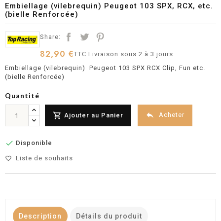
Embiellage (vilebrequin) Peugeot 103 SPX, RCX, etc.
(bielle Renforcée)
Share:
82,90 €
TTC
Livraison sous 2 à 3 jours
Embiellage (vilebrequin) Peugeot 103 SPX RCX Clip, Fun etc.
(bielle Renforcée)
Quantité


Acheter
Ajouter au Panier

Disponible
Liste de souhaits
favorite_border
Description
Détails du produit