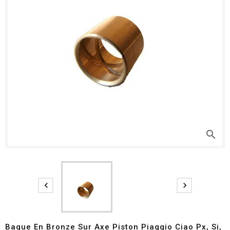
search


Bague En Bronze Sur Axe Piston Piaggio Ciao Px, Si,