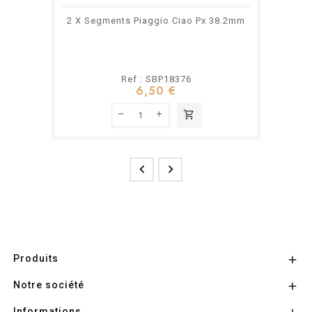
2 X Segments Piaggio Ciao Px 38.2mm
Ref : SBP18376
6,50 €
shopping_cart


Produits

Notre société

Informations