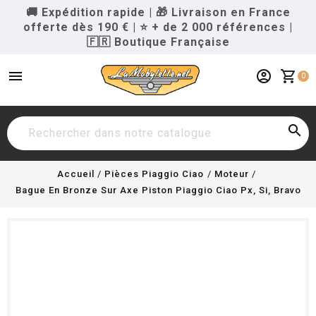
🚚 Expédition rapide
|
🎁 Livraison en France
offerte dès 190 €
|
⭐ + de 2 000 références
|
🇫🇷 Boutique Française
menu
account_circle
shopping_cart
0

Accueil
Pièces Piaggio Ciao
Moteur
Bague En Bronze Sur Axe Piston Piaggio Ciao Px, Si, Bravo