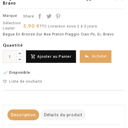
Bravo
Marque
Share:
Sélection
5,90 €
TTC
Livraison sous 2 à 3 jours
Lauter
Bague En Bronze Sur Axe Piston Piaggio Ciao Px, Si, Bravo
Quantité


Acheter
Ajouter au Panier

Disponible
Liste de souhaits
favorite_border
Description
Détails du produit