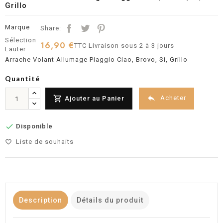
Grillo
Marque
Share:
Sélection
16,90 €
TTC
Livraison sous 2 à 3 jours
Lauter
Arrache Volant Allumage Piaggio Ciao, Brovo, Si, Grillo
Quantité


Acheter
Ajouter au Panier

Disponible
Liste de souhaits
favorite_border
Description
Détails du produit