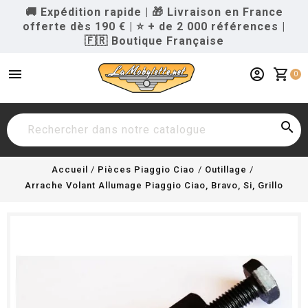
🚚 Expédition rapide
|
🎁 Livraison en France
offerte dès 190 €
|
⭐ + de 2 000 références
|
🇫🇷 Boutique Française
menu
account_circle
shopping_cart
0

Accueil
Pièces Piaggio Ciao
Outillage
Arrache Volant Allumage Piaggio Ciao, Bravo, Si, Grillo