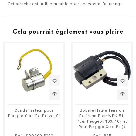
Cet arrache est indispensable pour accéder a l'allumage.
Cela pourrait également vous plaire
favorite_border
favorite_border
visibility
visibility
Condensateur pour
Bobine Haute Tension
Piaggio Ciao Px, Bravo, Si
Extérieur Pour MBK 51,
Pour Peugeot 103, 104 et
Pour Piaggio Ciao Px (à
Bobine Noire).
Ref : SBDC09-5000
Ref : 885