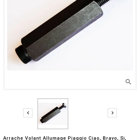
search


Arrache Volant Allumage Piaggio Ciao, Bravo, Si,