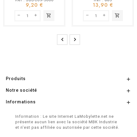
9,20 €
13,90 €
shopping_cart
shopping_cart


Produits

Notre société

Informations

Information : Le site Internet LaMobylette.net ne
présente aucun lien avec la société MBK Industrie
et n'est pas affiliée ou autorisée par cette société.