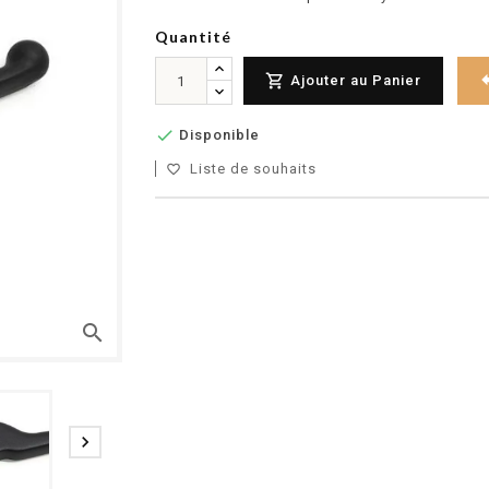
Quantité

Ajouter au Panier

Disponible
Liste de souhaits
favorite_border
search
