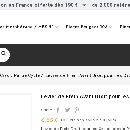
ison en France offerte dès 190 €
|
⭐ + de 2 000 référ
ces Motobécane / MBK 51
Pièces Peugeot 103
Pièc

 Ciao
Partie Cycle
Levier de Frein Avant Droit pour les C
Levier de Frein Avant Droit pour le
Share:
6,05 €
TTC
Livraison sous 2 à 3 jours
Levier de Frein Droit pour les Cyclomoteurs P