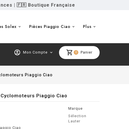
ences
|
🇫🇷 Boutique Française
es Solex
Pièces Piaggio Ciao
Plus
account_circle
shopping_cart
Mon Compte
expand_more
Panier
0
yclomoteurs Piaggio Ciao
s Cyclomoteurs Piaggio Ciao
Marque
Sélection
Lauter
iaggio Ciao