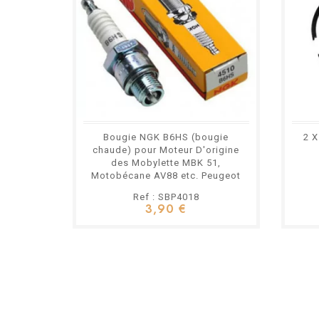
Bougie NGK B6HS (bougie
2 X
chaude) pour Moteur D'origine
des Mobylette MBK 51,
Motobécane AV88 etc. Peugeot
103 101 102 BB
Ref : SBP4018
3,90 €