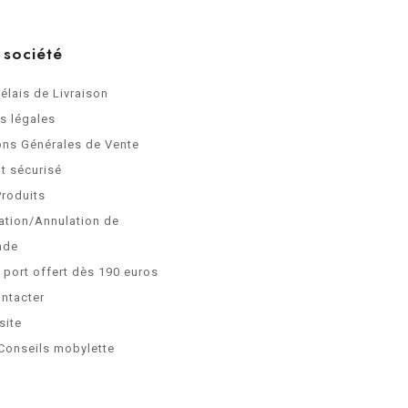
 société
Délais de Livraison
s légales
ons Générales de Vente
t sécurisé
Produits
ation/Annulation de
nde
e port offert dès 190 euros
ntacter
site
Conseils mobylette