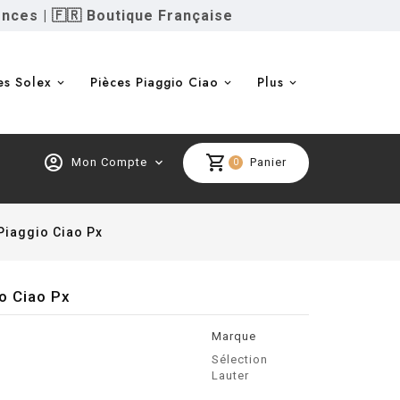
ences
|
🇫🇷 Boutique Française
es Solex
Pièces Piaggio Ciao
Plus
account_circle
shopping_cart
Mon Compte
expand_more
Panier
0
Piaggio Ciao Px
o Ciao Px
Marque
Sélection
Lauter