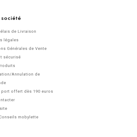
 société
Délais de Livraison
s légales
ons Générales de Vente
t sécurisé
Produits
ation/Annulation de
nde
e port offert dès 190 euros
ntacter
site
Conseils mobylette