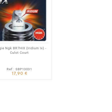
ie Ngk BR7HIX (Iridium Ix) -
Culot Court
Ref : SBP13031
17,90 €