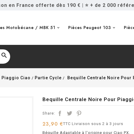
ison en France offerte dès 190 €
|
⭐ + de 2 000 référ
ces Motobécane / MBK 51
Pièces Peugeot 103
Pièc

 Piaggio Ciao
Partie Cycle
Bequille Centrale Noire Pour 
Bequille Centrale Noire Pour Piaggi
Share:
23,90 €
TTC
Livraison sous 2 à 3 jours
Béquille Adaptable à l'origine pour Ciao PX.