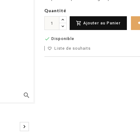
Quantité

Ajouter au Panier

Disponible
Liste de souhaits
favorite_border
search
