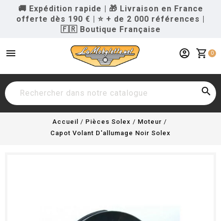
🚚 Expédition rapide
|
🎁 Livraison en France
offerte dès 190 €
|
⭐ + de 2 000 références
|
🇫🇷 Boutique Française
menu
account_circle
shopping_cart
0

Accueil
Pièces Solex
Moteur
Capot Volant D'allumage Noir Solex