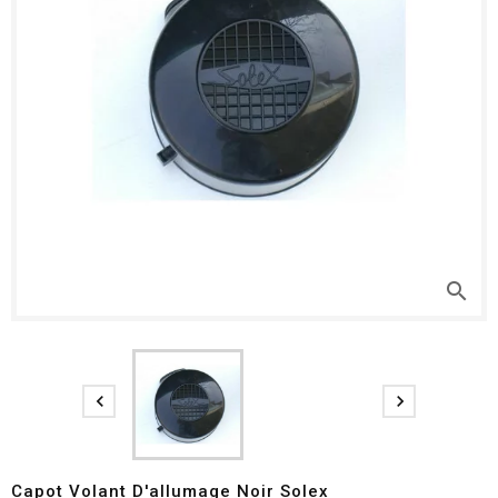
search


Capot Volant D'allumage Noir Solex