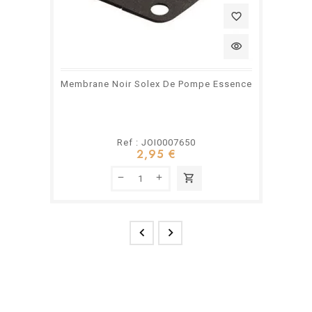
favorite_border
visibility
Membrane Noir Solex De Pompe Essence
Ref : JOI0007650
2,95 €
shopping_cart

