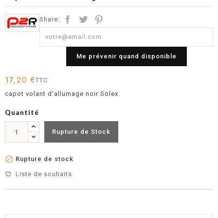
Share:
Me prévenir quand disponible
17,20 €
TTC
capot volant d'allumage noir Solex
Quantité
Rupture de Stock

Rupture de stock
Liste de souhaits
favorite_border