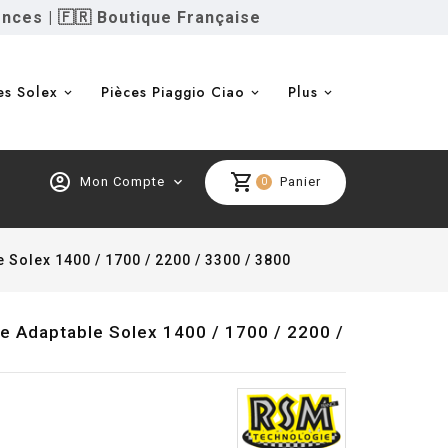
ences
|
🇫🇷 Boutique Française
es Solex
Pièces Piaggio Ciao
Plus
account_circle
shopping_cart
Mon Compte
expand_more
Panier
0
Solex 1400 / 1700 / 2200 / 3300 / 3800
e Adaptable Solex 1400 / 1700 / 2200 /