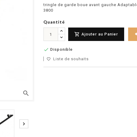
tringle de garde boue avant gauche Adaptable
3800
Quantité

Ajouter au Panier

Disponible
Liste de souhaits
favorite_border
search
