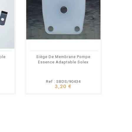
ble
Siège De Membrane Pompe
Filt
Essence Adaptable Solex
Ref : SBDS/90434
3,20 €