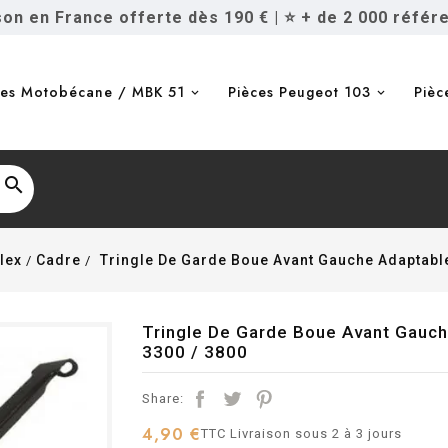
ison en France offerte dès 190 €
|
⭐ + de 2 000 référ
ces Motobécane / MBK 51
Pièces Peugeot 103
Pièc

lex
Cadre
Tringle De Garde Boue Avant Gauche Adaptable 
Tringle De Garde Boue Avant Gauch
3300 / 3800
Share:
4,90 €
TTC
Livraison sous 2 à 3 jours