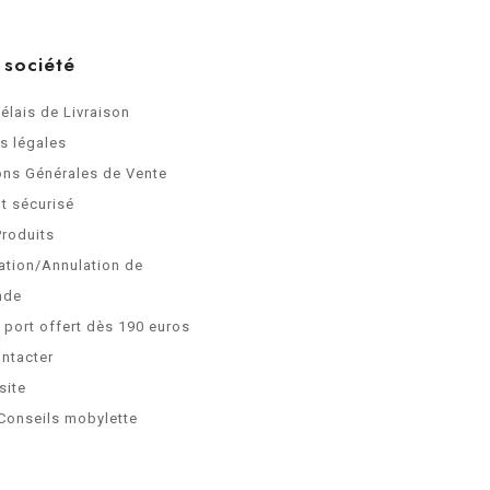
 société
Délais de Livraison
s légales
ons Générales de Vente
t sécurisé
Produits
ation/Annulation de
nde
e port offert dès 190 euros
ntacter
site
Conseils mobylette