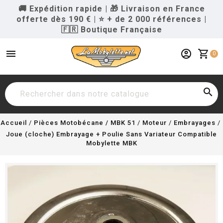
🚚 Expédition rapide
|
🎁 Livraison en France
offerte dès 190 €
|
⭐ + de 2 000 références
|
🇫🇷 Boutique Française
menu
account_circle
shopping_cart
0

Accueil
Pièces Motobécane / MBK 51
Moteur
Embrayages
Joue (cloche) Embrayage + Poulie Sans Variateur Compatible
Mobylette MBK