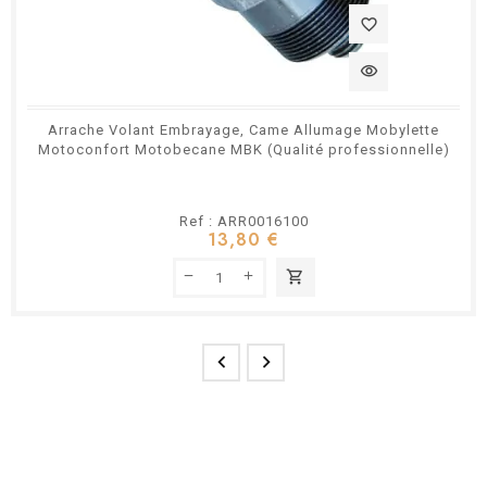
favorite_border
visibility
Arrache Volant Embrayage, Came Allumage Mobylette
Motoconfort Motobecane MBK (Qualité professionnelle)
Ref : ARR0016100
13,80 €
shopping_cart

