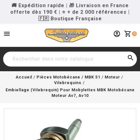
🚚 Expédition rapide
|
🎁 Livraison en France
offerte dès 190 €
|
⭐ + de 2 000 références
|
🇫🇷 Boutique Française
menu
account_circle
shopping_cart
0

Accueil
Pièces Motobécane / MBK 51
Moteur
Vilebrequins
Embiellage (Vilebrequin) Pour Mobylettes MBK Motobécane
Moteur Av7, Av10