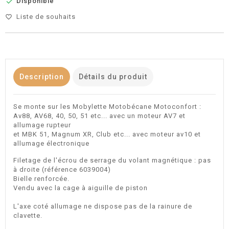

Disponible
Liste de souhaits
favorite_border
Description
Détails du produit
Se monte sur les Mobylette Motobécane Motoconfort :
Av88, AV68, 40, 50, 51 etc... avec un moteur AV7 et
allumage rupteur
et MBK 51, Magnum XR, Club etc... avec moteur av10 et
allumage électronique
Filetage de l'écrou de serrage du volant magnétique : pas
à droite (référence 6039004)
Bielle renforcée.
Vendu avec la cage à aiguille de piston
L'axe coté allumage ne dispose pas de la rainure de
clavette.