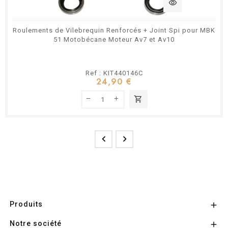
visibility
Roulements de Vilebrequin Renforcés + Joint Spi pour MBK
51 Motobécane Moteur Av7 et Av10
Ref : KIT440146C
24,90 €
shopping_cart


Produits

Notre société
