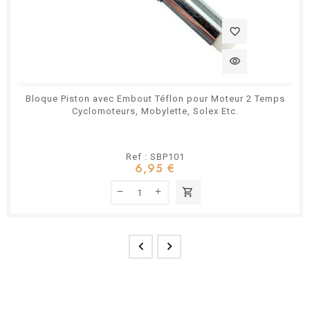
favorite_border
visibility
Bloque Piston avec Embout Téflon pour Moteur 2 Temps
Cyclomoteurs, Mobylette, Solex Etc.
Ref : SBP101
6,95 €
shopping_cart

