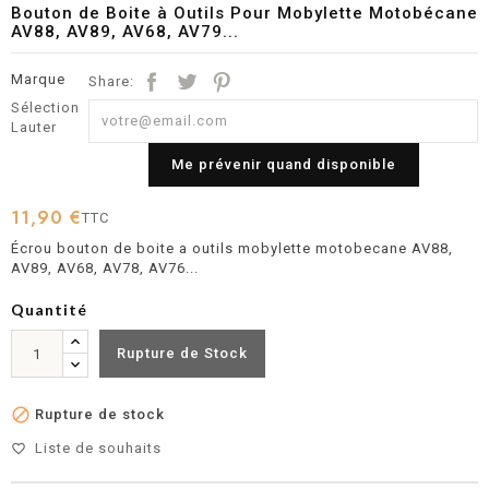
Bouton de Boite à Outils Pour Mobylette Motobécane
AV88, AV89, AV68, AV79...
Marque
Share:
Sélection
Lauter
Me prévenir quand disponible
11,90 €
TTC
Écrou bouton de boite a outils mobylette motobecane AV88,
AV89, AV68, AV78, AV76...
Quantité
Rupture de Stock

Rupture de stock
Liste de souhaits
favorite_border