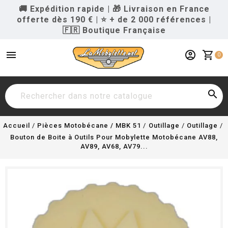
🚚 Expédition rapide
|
🎁 Livraison en France
offerte dès 190 €
|
⭐ + de 2 000 références
|
🇫🇷 Boutique Française
menu
account_circle
shopping_cart
0

Accueil
Pièces Motobécane / MBK 51
Outillage
Outillage
Bouton de Boite à Outils Pour Mobylette Motobécane AV88,
AV89, AV68, AV79...