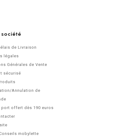
 société
Délais de Livraison
s légales
ons Générales de Vente
t sécurisé
Produits
ation/Annulation de
nde
e port offert dès 190 euros
ntacter
site
Conseils mobylette