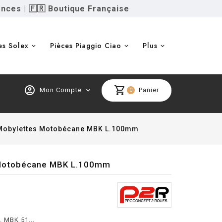
ences
|
🇫🇷 Boutique Française
es Solex
Pièces Piaggio Ciao
Plus
account_circle
shopping_cart
Mon Compte
expand_more
Panier
0
 Mobylettes Motobécane MBK L.100mm
s Motobécane MBK L.100mm
. MBK 51...