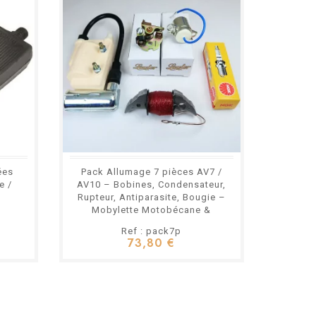
ées
Pack Allumage 7 pièces AV7 /
Pince
e /
AV10 – Bobines, Condensateur,
Var
Rupteur, Antiparasite, Bougie –
Mo
Mobylette Motobécane &
Motoconfort
Ref : pack7p
73,80 €