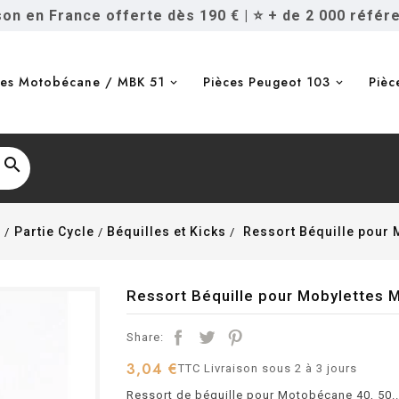
ison en France offerte dès 190 €
|
⭐ + de 2 000 référ
ces Motobécane / MBK 51
Pièces Peugeot 103
Pièc

1
Partie Cycle
Béquilles et Kicks
Ressort Béquille pour
Ressort Béquille pour Mobylette
Share:
3,04 €
TTC
Livraison sous 2 à 3 jours
Ressort de béquille pour Motobécane 40, 50..