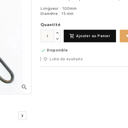
Longueur : 1OOmm
Diamètre : 15 mm
Quantité

Ajouter au Panier

Disponible
Liste de souhaits
favorite_border
search
