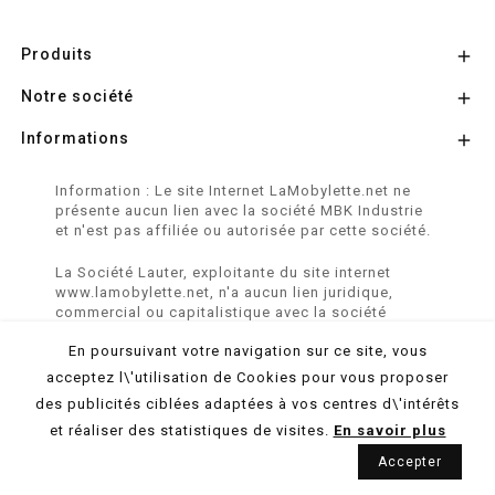
Produits

Notre société

Informations

Information : Le site Internet LaMobylette.net ne
présente aucun lien avec la société MBK Industrie
et n'est pas affiliée ou autorisée par cette société.
La Société Lauter, exploitante du site internet
www.lamobylette.net, n'a aucun lien juridique,
commercial ou capitalistique avec la société
SINBAR - Groupe Easybike - propriétaire des
En poursuivant votre navigation sur ce site, vous
marques SOLEX, VELOSOLEX, SOLEXINE et E-
SOLEX.
acceptez l\'utilisation de Cookies pour vous proposer
des publicités ciblées adaptées à vos centres d\'intérêts
© 2026 LaMobylette.Net - Réalisation :
ProduNet Informatique
et réaliser des statistiques de visites.
En savoir plus
Accepter