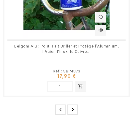
favorite_border
visibility
Belgom Alu : Polit, Fait Briller et Protège l'Aluminium,
l'Acier, l'Inox, le Cuivre...
Ref : SBP4873
17,90 €
shopping_cart

