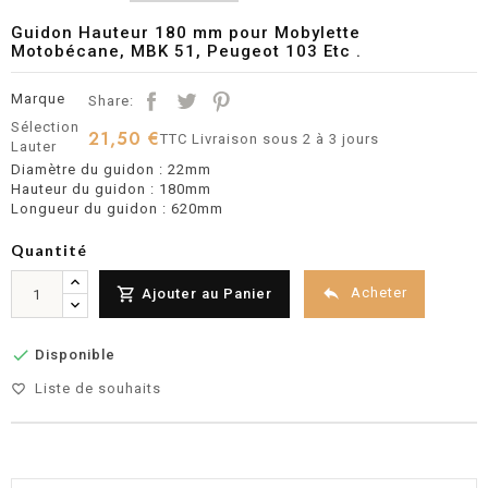
Guidon Hauteur 180 mm pour Mobylette
Motobécane, MBK 51, Peugeot 103 Etc .
Marque
Share:
Sélection
21,50 €
TTC
Livraison sous 2 à 3 jours
Lauter
Diamètre du guidon : 22mm
Hauteur du guidon : 180mm
Longueur du guidon : 620mm
Quantité


Acheter
Ajouter au Panier

Disponible
Liste de souhaits
favorite_border