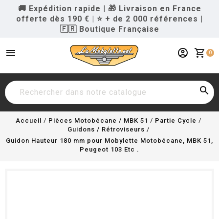
🚚 Expédition rapide
|
🎁 Livraison en France
offerte dès 190 €
|
⭐ + de 2 000 références
|
🇫🇷 Boutique Française
menu
account_circle
shopping_cart
0

Accueil
Pièces Motobécane / MBK 51
Partie Cycle
Guidons / Rétroviseurs
Guidon Hauteur 180 mm pour Mobylette Motobécane, MBK 51,
Peugeot 103 Etc .