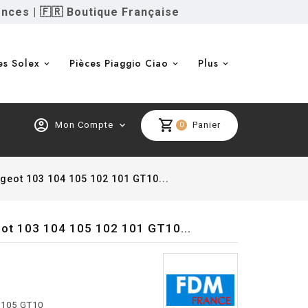
ences
|
🇫🇷 Boutique Française
es Solex
Pièces Piaggio Ciao
Plus
account_circle
shopping_cart
Mon Compte
expand_more
Panier
0
eugeot 103 104 105 102 101 GT10...
geot 103 104 105 102 101 GT10...
4 105 GT10