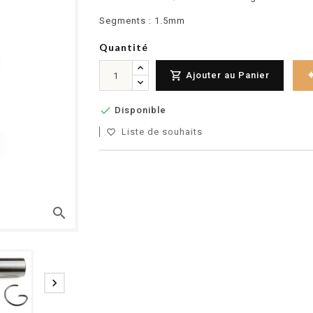
Segments : 1.5mm
Quantité

Ajouter au Panier

Disponible
Liste de souhaits
favorite_border
search
