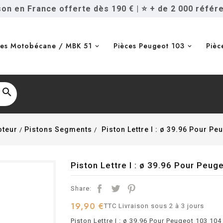
ison en France offerte dès 190 €
|
⭐ + de 2 000 référ
ces Motobécane / MBK 51
Pièces Peugeot 103
Pièc

teur
Pistons Segments
Piston Lettre I : ø 39.96 Pour P
Piston Lettre I : ø 39.96 Pour Peu
Share:
19,90 €
TTC
Livraison sous 2 à 3 jours
Piston Lettre I : ø 39.96 Pour Peugeot 103 10