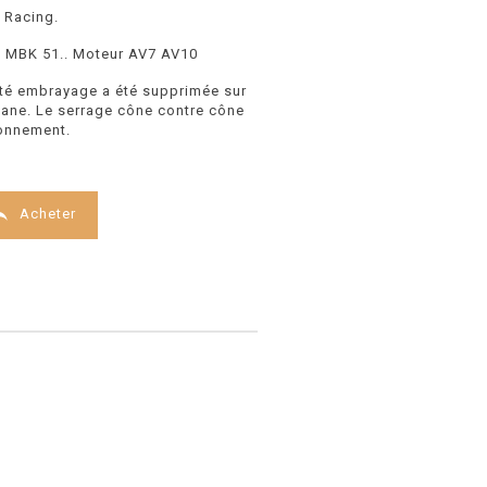
r Racing.
 MBK 51.. Moteur AV7 AV10
coté embrayage a été supprimée sur
ane. Le serrage cône contre cône
ionnement.

Acheter