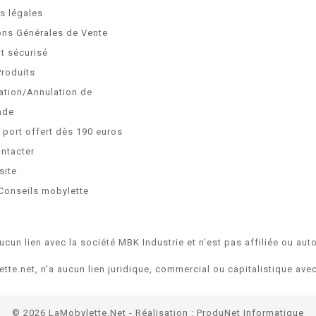
s légales
ons Générales de Vente
t sécurisé
Produits
ation/Annulation de
nde
e port offert dès 190 euros
ntacter
site
Conseils mobylette
ucun lien avec la société MBK Industrie et n'est pas affiliée ou auto
ette.net, n'a aucun lien juridique, commercial ou capitalistique av
© 2026 LaMobylette.Net - Réalisation :
ProduNet Informatique