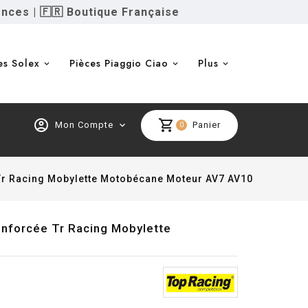
ences
|
🇫🇷 Boutique Française
es Solex
Pièces Piaggio Ciao
Plus
account_circle
shopping_cart
Mon Compte
expand_more
Panier
0
 Tr Racing Mobylette Motobécane Moteur AV7 AV10
Renforcée Tr Racing Mobylette