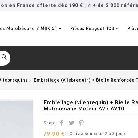
ison en France offerte dès 190 €
|
⭐ + de 2 000 référ
ces Motobécane / MBK 51
Pièces Peugeot 103
Pièc

Vilebrequins
Embiellage (vilebrequin) + Bielle Renforcée
Embiellage (vilebrequin) + Bielle 
Motobécane Moteur AV7 AV10
Share:
79,90 €
TTC
Livraison sous 2 à 3 jours