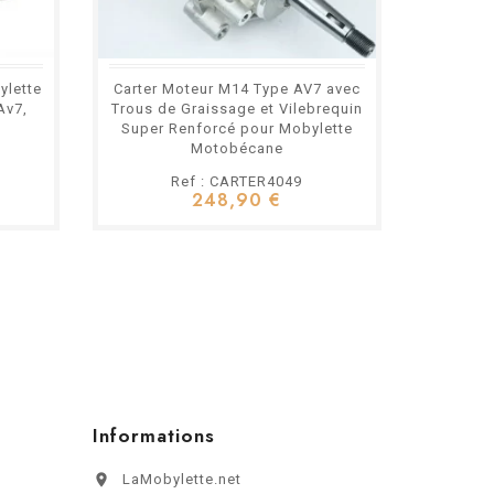
ylette
Carter Moteur M14 Type AV7 avec
Varia
Av7,
Trous de Graissage et Vilebrequin
Joue Mo
Super Renforcé pour Mobylette
Galets
Motobécane
5
Ref : CARTER4049
248,90 €
Informations

LaMobylette.net