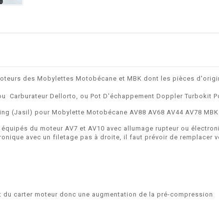
 moteurs des Mobylettes Motobécane et MBK dont les pièces d'origi
, ou Carburateur Dellorto, ou Pot D'échappement Doppler Turbokit Po
cing (Jasil) pour Mobylette Motobécane AV88 AV68 AV44 AV78 MBK
quipés du moteur AV7 et AV10 avec allumage rupteur ou électroniq
ronique avec un filetage pas à droite, il faut prévoir de remplacer 
rt du carter moteur donc une augmentation de la pré-compression