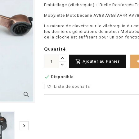
Embiellage (vilebrequin) + Bielle Renforcés T
Mobylette Motobécane AV88 AV68 AV44 AV78
La rainure de clavette sur le vilebrequin du 
les dernières générations de moteur Motobéc
de la cloche est suffisant pour un bon fonct
Quantité

Ajouter au Panier

Disponible
Liste de souhaits
favorite_border
search
